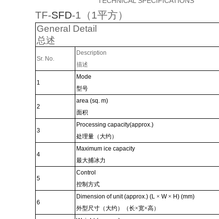
TECHNICAL SPECIFICATIONS
TF-
SFD
-1
（
1
平方）
General Detail
总述
Description
Sr. No.
描述
Mode
1
型号
area (sq. m)
2
面积
Processing capacity(approx.)
3
处理量（大约）
Maximum ice capacity
4
最大捕冰力
Control
5
控制方式
Dimension of unit (approx.) (L
×
W
×
H) (mm)
6
外型尺寸（大约）（长×宽×高）