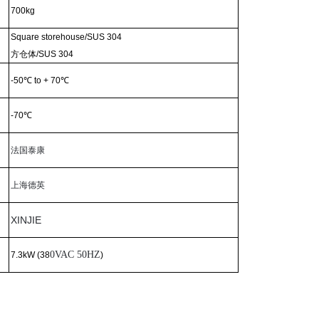
700kg
Square storehouse/SUS 304
方仓体
/SUS 304
-50
℃
to + 70
℃
-70
℃
法国泰康
上海德英
XINJIE
0VAC 50HZ
7.3kW (38
)