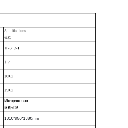
Specifications
规格
TF-
SFD
-1
1
㎡
10KG
15KG
Microprocessor
微机处理
1810*950*1880mm