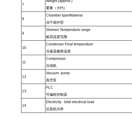
Weight (approx.)
7
重量（大约）
Chamber type/Material
8
冻干箱外型
Shelves Temperature range
9
板层温度范围
Condenser Final temperature
10
冷凝器极限温度
Compressor
11
压缩机
Vacuum pump
12
真空泵
PLC
13
可编程控制器
Electricity - total electrical load
14
总装机功率