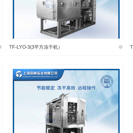
TF-LYO-3(3平方冻干机）