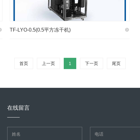
TF-LYO-0.5(0.5平方冻干机)
首页
上一页
1
下一页
尾页
在线留言