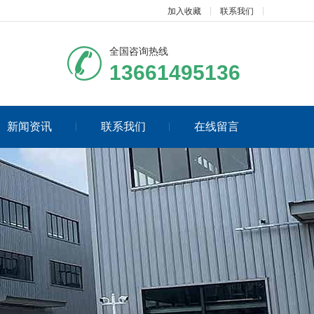
加入收藏
联系我们
全国咨询热线
13661495136
新闻资讯
联系我们
在线留言