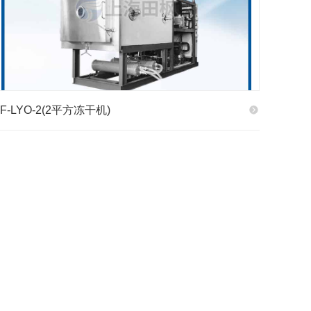
TF-LYO-2(2平方冻干机)