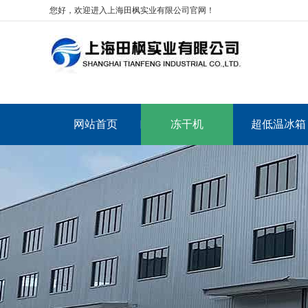
您好，欢迎进入上海田枫实业有限公司官网！
网站首页
冻干机
超低温冰箱